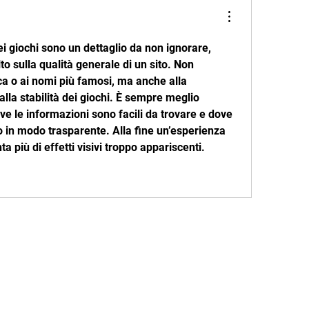
i giochi sono un dettaglio da non ignorare, 
 sulla qualità generale di un sito. Non 
ca o ai nomi più famosi, ma anche alla 
alla stabilità dei giochi. È sempre meglio 
e le informazioni sono facili da trovare e dove 
 in modo trasparente. Alla fine un’esperienza 
a più di effetti visivi troppo appariscenti.
 626-260-2524 Email:
Rubio@RubioLongSnapping.com
Accessibility
Terms & Conditions
Privacy Policy
Ship