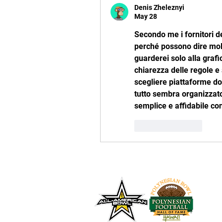
Denis Zheleznyi
May 28
Secondo me i fornitori de
perché possono dire molto
guarderei solo alla grafi
chiarezza delle regole e 
scegliere piattaforme dov
tutto sembra organizzato
semplice e affidabile cont
Like
Reply
Tel: