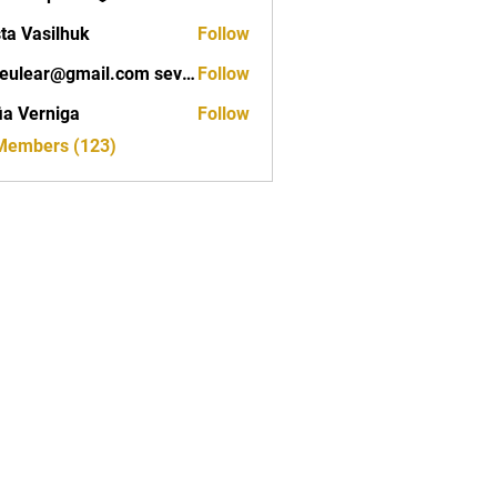
ta Vasilhuk
Follow
seveulear@gmail.com seveulear@gmail.com
Follow
ar@gmail.com seveulear@gmail.com
ia Verniga
Follow
rniga
 Members (123)