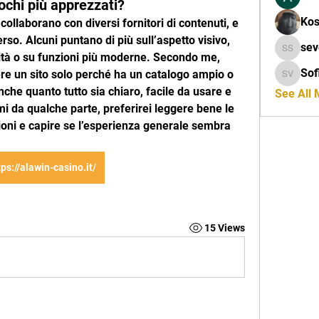
iochi più apprezzati?
Kos
collaborano con diversi fornitori di contenuti, e 
so. Alcuni puntano di più sull’aspetto visivo, 
seveule
icità o su funzioni più moderne. Secondo me, 
Sof
re un sito solo perché ha un catalogo ampio o 
Sofia Ve
che quanto tutto sia chiaro, facile da usare e 
See All
i da qualche parte, preferirei leggere bene le 
ioni e capire se l’esperienza generale sembra 
tps://alawin-casino.it/
15 Views