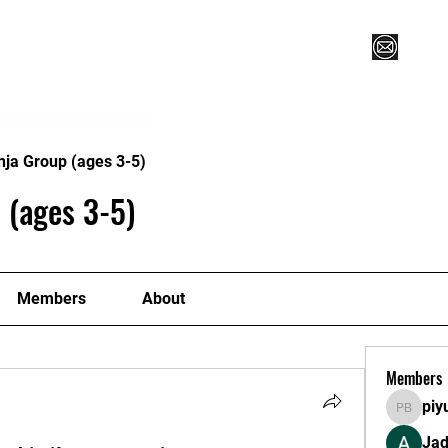
Vegas XLVI
Register for Camp/Lessons
Commitme
nja Group (ages 3-5)
 (ages 3-5)
Members
About
Members
piy
piyush 
Ja