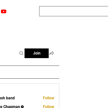
nts
Top 12
Player Rankings
Resources
More
Join
ush band
Follow
band
de Chapman
Follow