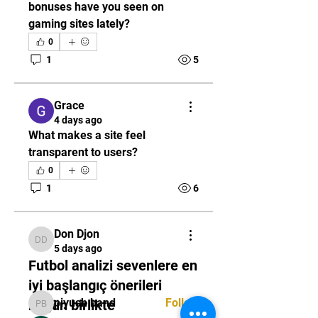
bonuses have you seen on 
gaming sites lately?
0
1
5
Grace
4 days ago
What makes a site feel 
transparent to users?
0
About
1
6
Welcome to the group! You can
connect with other members,
ge
...
Don Djon
Read more
Don Djon
5 days ago
Futbol analizi sevenlere en
Members
iyi başlangıç önerileri
piyush band
Follow
bugün birlikte
piyush band