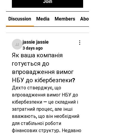
Join
Discussion
Media
Members
About
jassie jassie
jassie jassie
3 days ago
Як ваша компанія
готується до
впровадження вимог
НБУ до кібербезпеки?
Дехто стверджує, що 
впровадження вимог НБУ до 
кібербезпеки — це складний і 
затратний процес, але інші 
вважають, що він необхідний 
для стабільної роботи 
фінансових структур. Недавно 