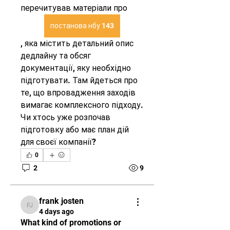
перечитував матеріали про 
постанова нбу 143
, яка містить детальний опис 
дедлайну та обсяг 
документації, яку необхідно 
підготувати. Там йдеться про 
те, що впровадження заходів 
вимагає комплексного підходу. 
Чи хтось уже розпочав 
підготовку або має план дій 
для своєї компанії?
0
2
9
frank josten
frank josten
4 days ago
What kind of promotions or 